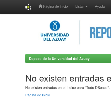
Página de inicio
Listar
Ayuda
Skip
navigation
Dspace de la Universidad del Azuay
No existen entradas e
No existen entradas en el índice para "Todo DSpace".
Página de inicio