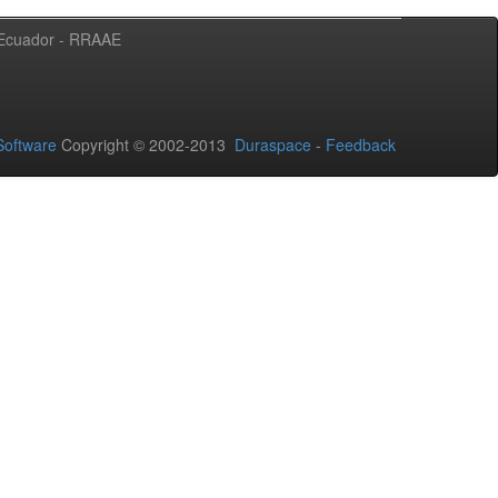
l Ecuador - RRAAE
oftware
Copyright © 2002-2013
Duraspace
-
Feedback