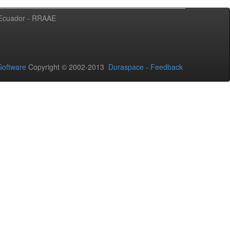
l Ecuador - RRAAE
oftware
Copyright © 2002-2013
Duraspace
-
Feedback