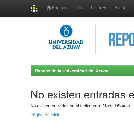
Página de inicio
Listar
Ayuda
Skip
navigation
Dspace de la Universidad del Azuay
No existen entradas e
No existen entradas en el índice para "Todo DSpace".
Página de inicio