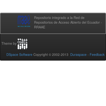
Repositorio integrado a la Red de
Repositorios de Acceso Abierto del Ecuador -
RRAAE
Theme by
DSpace Software
Copyright © 2002-2013
Duraspace
-
Feedback