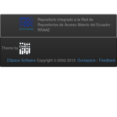
Repositorio integrado a la Red de
Repositorios de Acceso Abierto del Ecuador -
RRAAE
Theme by
DSpace Software
Copyright © 2002-2013
Duraspace
-
Feedback