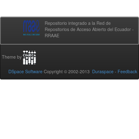
Repositorio integrado a la Red de
Repositorios de Acceso Abierto del Ecuador -
RRAAE
Theme by
DSpace Software
Copyright © 2002-2013
Duraspace
-
Feedback