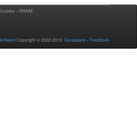
l Ecuador - RRAAE
oftware
Copyright © 2002-2013
Duraspace
-
Feedback