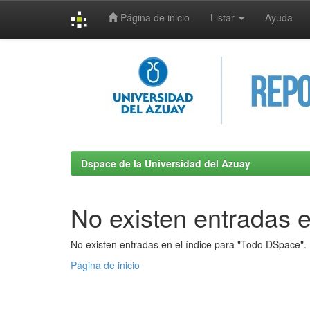
Página de inicio
Listar
Ayuda
Skip
navigation
Dspace de la Universidad del Azuay
No existen entradas e
No existen entradas en el índice para "Todo DSpace".
Página de inicio