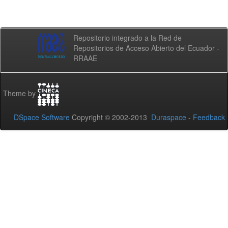
Repositorio integrado a la Red de
Repositorios de Acceso Abierto del Ecuador -
RRAAE
Theme by
DSpace Software
Copyright © 2002-2013
Duraspace
-
Feedback