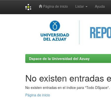
Página de inicio
Listar
Ayuda
Skip
navigation
Dspace de la Universidad del Azuay
No existen entradas e
No existen entradas en el índice para "Todo DSpace".
Página de inicio