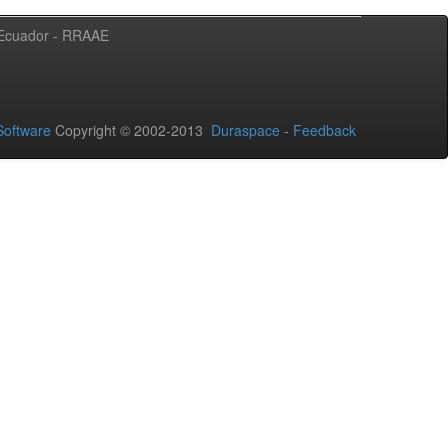
l Ecuador - RRAAE
oftware
Copyright © 2002-2013
Duraspace
-
Feedback