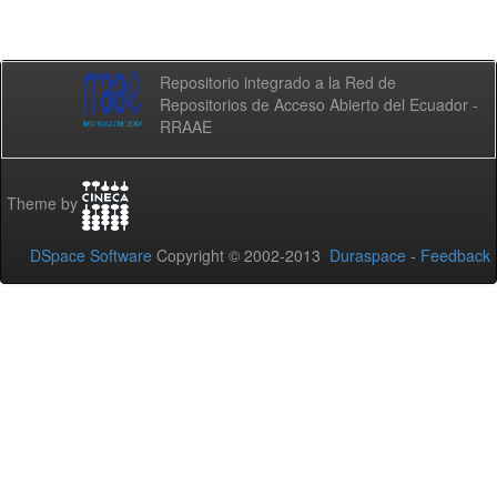
Repositorio integrado a la Red de
Repositorios de Acceso Abierto del Ecuador -
RRAAE
Theme by
DSpace Software
Copyright © 2002-2013
Duraspace
-
Feedback