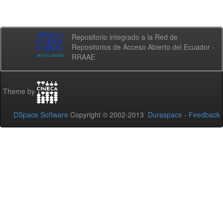
Repositorio integrado a la Red de
Repositorios de Acceso Abierto del Ecuador -
RRAAE
Theme by
DSpace Software
Copyright © 2002-2013
Duraspace
-
Feedback