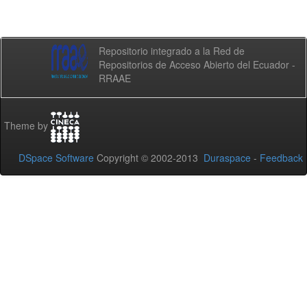
Repositorio integrado a la Red de
Repositorios de Acceso Abierto del Ecuador -
RRAAE
Theme by
DSpace Software
Copyright © 2002-2013
Duraspace
-
Feedback