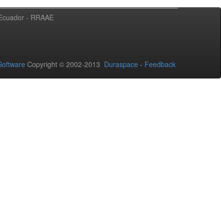
l Ecuador - RRAAE
oftware
Copyright © 2002-2013
Duraspace
-
Feedback