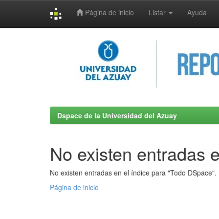
Página de inicio
Listar
Ayuda
Skip
navigation
Dspace de la Universidad del Azuay
No existen entradas e
No existen entradas en el índice para "Todo DSpace".
Página de inicio