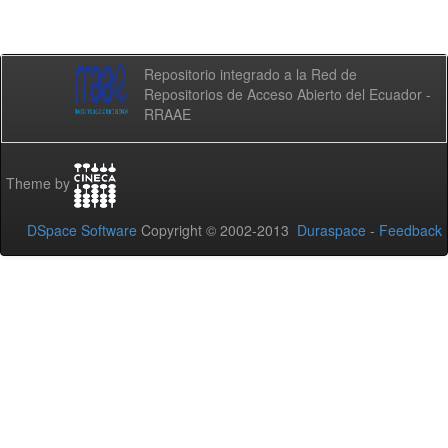
Repositorio integrado a la Red de
Repositorios de Acceso Abierto del Ecuador -
RRAAE
Theme by
DSpace Software
Copyright © 2002-2013
Duraspace
-
Feedback