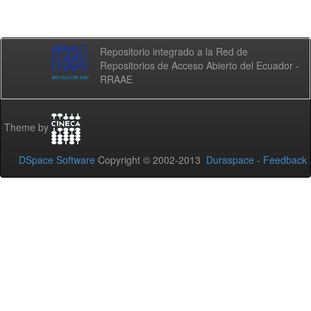
Repositorio integrado a la Red de
Repositorios de Acceso Abierto del Ecuador -
RRAAE
Theme by
DSpace Software
Copyright © 2002-2013
Duraspace
-
Feedback