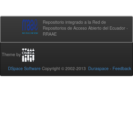
Repositorio integrado a la Red de
Repositorios de Acceso Abierto del Ecuador -
RRAAE
Theme by
DSpace Software
Copyright © 2002-2013
Duraspace
-
Feedback