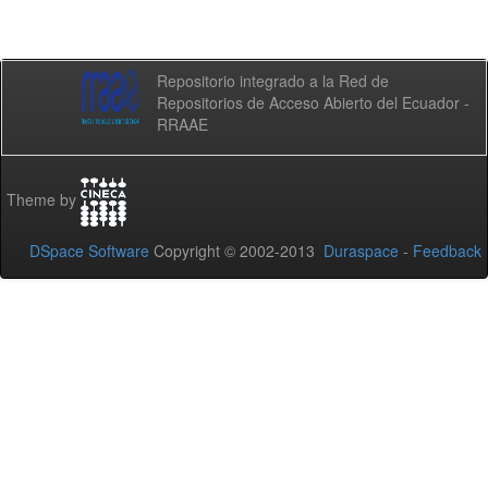
Repositorio integrado a la Red de
Repositorios de Acceso Abierto del Ecuador -
RRAAE
Theme by
DSpace Software
Copyright © 2002-2013
Duraspace
-
Feedback