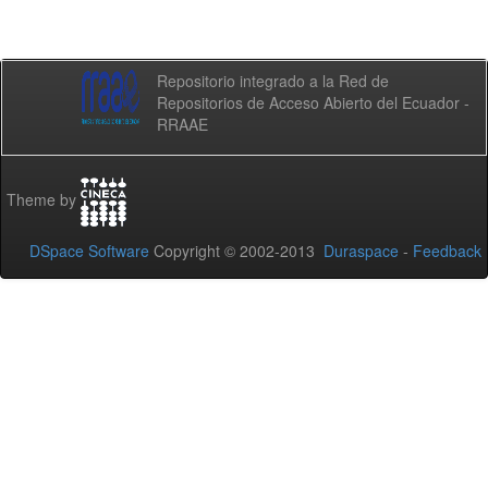
Repositorio integrado a la Red de
Repositorios de Acceso Abierto del Ecuador -
RRAAE
Theme by
DSpace Software
Copyright © 2002-2013
Duraspace
-
Feedback