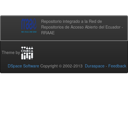
Repositorio integrado a la Red de
Repositorios de Acceso Abierto del Ecuador -
RRAAE
Theme by
DSpace Software
Copyright © 2002-2013
Duraspace
-
Feedback