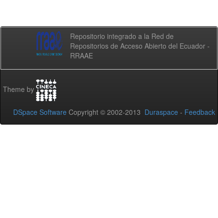
Repositorio integrado a la Red de
Repositorios de Acceso Abierto del Ecuador -
RRAAE
Theme by
DSpace Software
Copyright © 2002-2013
Duraspace
-
Feedback