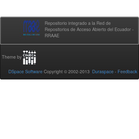
Repositorio integrado a la Red de
Repositorios de Acceso Abierto del Ecuador -
RRAAE
Theme by
DSpace Software
Copyright © 2002-2013
Duraspace
-
Feedback