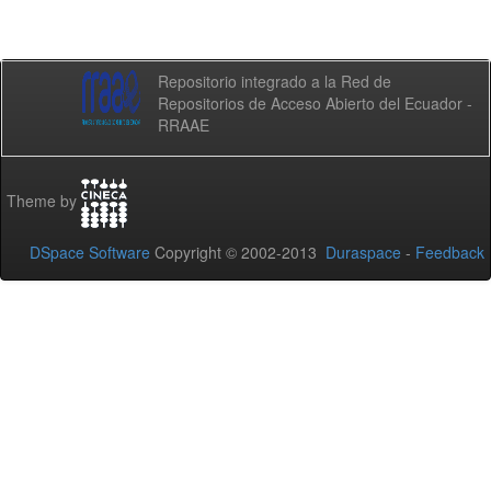
Repositorio integrado a la Red de
Repositorios de Acceso Abierto del Ecuador -
RRAAE
Theme by
DSpace Software
Copyright © 2002-2013
Duraspace
-
Feedback