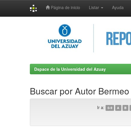
Página de inicio
Listar
Ayuda
Skip
navigation
Dspace de la Universidad del Azuay
Buscar por Autor Bermeo 
Ir a:
0-9
A
B