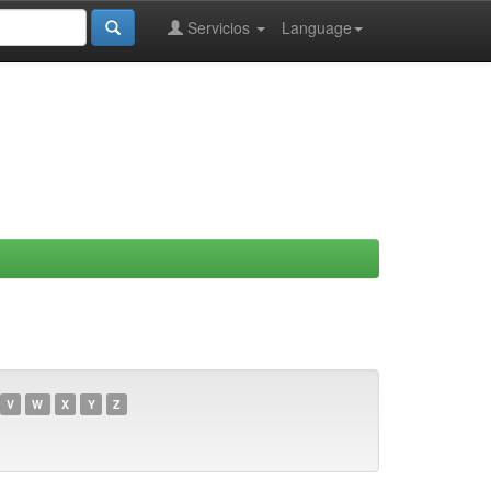
Servicios
Language
V
W
X
Y
Z