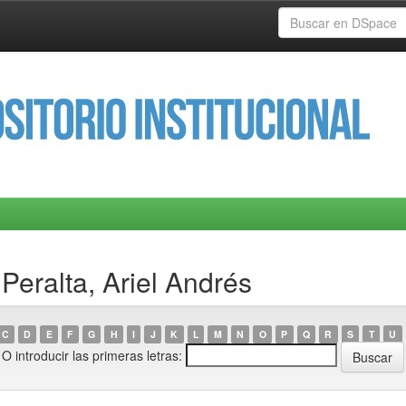
Peralta, Ariel Andrés
C
D
E
F
G
H
I
J
K
L
M
N
O
P
Q
R
S
T
U
O introducir las primeras letras: