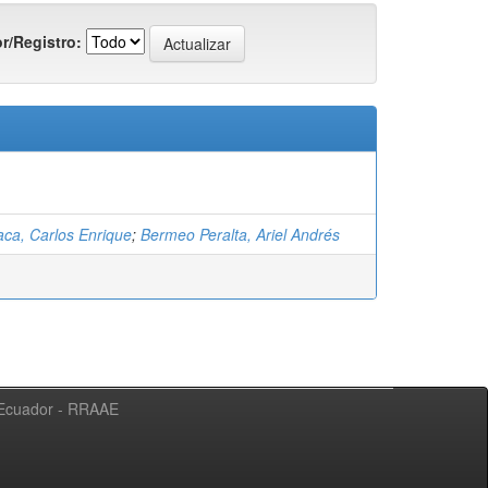
r/Registro:
saca, Carlos Enrique
;
Bermeo Peralta, Ariel Andrés
l Ecuador - RRAAE