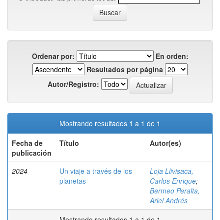
Ordenar por:
En orden:
Resultados por página
Autor/Registro:
Mostrando resultados 1 a 1 de 1
Fecha de
Título
Autor(es)
publicación
2024
Un viaje a través de los
Loja Llivisaca,
planetas
Carlos Enrique
;
Bermeo Peralta,
Ariel Andrés
Mostrando resultados 1 a 1 de 1