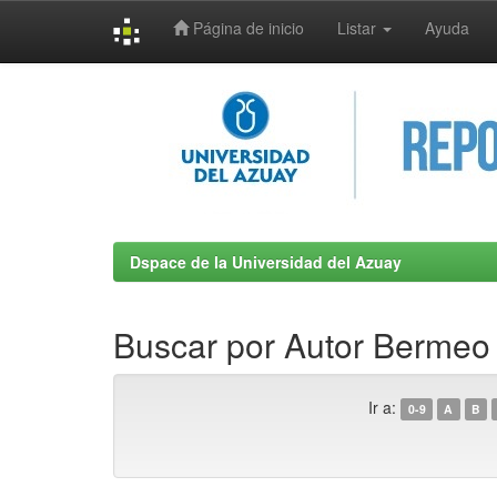
Página de inicio
Listar
Ayuda
Skip
navigation
Dspace de la Universidad del Azuay
Buscar por Autor Bermeo 
Ir a:
0-9
A
B