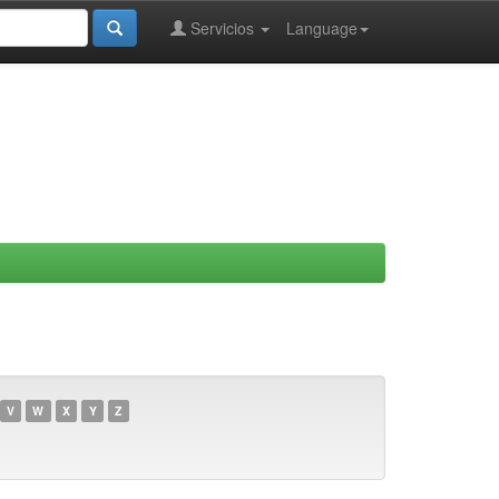
Servicios
Language
V
W
X
Y
Z