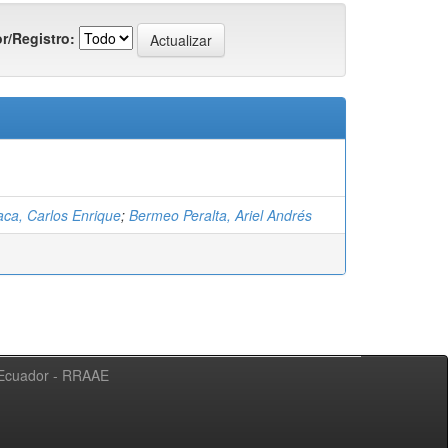
r/Registro:
saca, Carlos Enrique
;
Bermeo Peralta, Ariel Andrés
l Ecuador - RRAAE