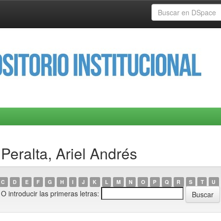
Peralta, Ariel Andrés
C
D
E
F
G
H
I
J
K
L
M
N
O
P
Q
R
S
T
U
O introducir las primeras letras: