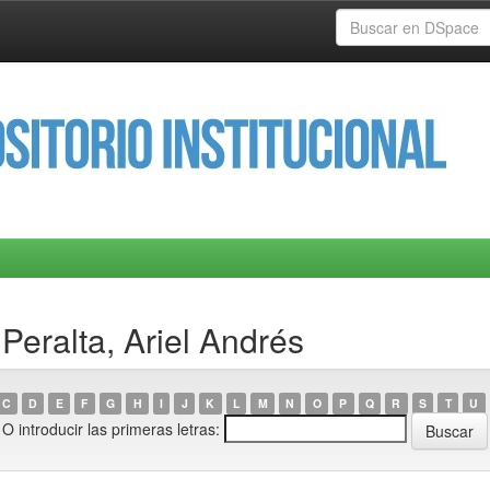
Peralta, Ariel Andrés
C
D
E
F
G
H
I
J
K
L
M
N
O
P
Q
R
S
T
U
O introducir las primeras letras: