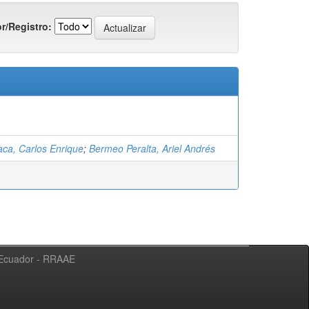
r/Registro:
saca, Carlos Enrique
;
Bermeo Peralta, Ariel Andrés
l Ecuador - RRAAE