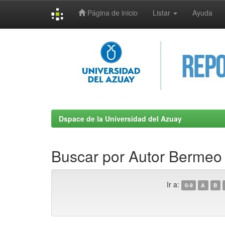
Página de inicio
Listar
Ayuda
Skip
navigation
Dspace de la Universidad del Azuay
Buscar por Autor Bermeo 
Ir a:
0-9
A
B