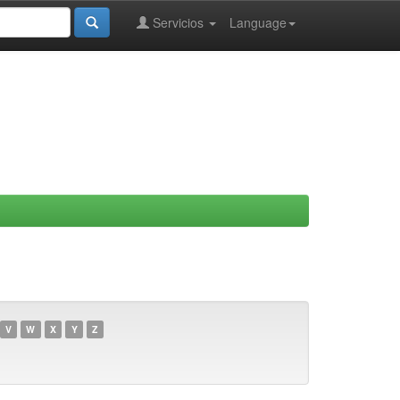
Servicios
Language
V
W
X
Y
Z