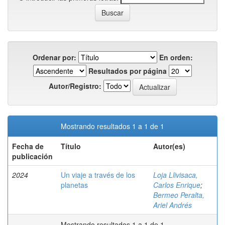
Ordenar por:
En orden:
Resultados por página
Autor/Registro:
Mostrando resultados 1 a 1 de 1
Fecha de
Título
Autor(es)
publicación
2024
Un viaje a través de los
Loja Llivisaca,
planetas
Carlos Enrique
;
Bermeo Peralta,
Ariel Andrés
Mostrando resultados 1 a 1 de 1