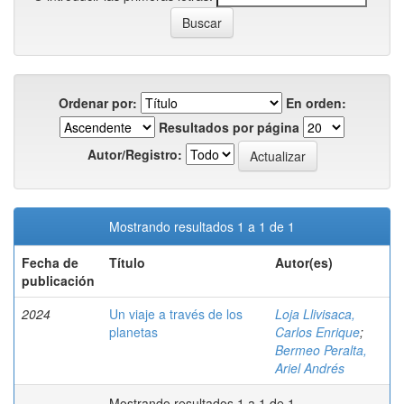
Ordenar por:
En orden:
Resultados por página
Autor/Registro:
Mostrando resultados 1 a 1 de 1
Fecha de
Título
Autor(es)
publicación
2024
Un viaje a través de los
Loja Llivisaca,
planetas
Carlos Enrique
;
Bermeo Peralta,
Ariel Andrés
Mostrando resultados 1 a 1 de 1