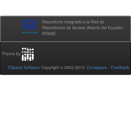
Repositorio integrado a la Red de
Repositorios de Acceso Abierto del Ecuador -
RRAAE
Theme by
DSpace Software
Copyright © 2002-2013
Duraspace
-
Feedback