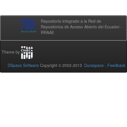
Repositorio integrado a la Red de
Repositorios de Acceso Abierto del Ecuador -
RRAAE
Theme by
DSpace Software
Copyright © 2002-2013
Duraspace
-
Feedback