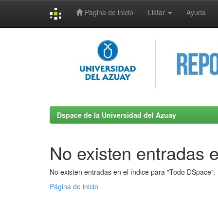
Página de inicio
Listar
Ayuda
Skip
navigation
Dspace de la Universidad del Azuay
No existen entradas e
No existen entradas en el índice para "Todo DSpace".
Página de inicio