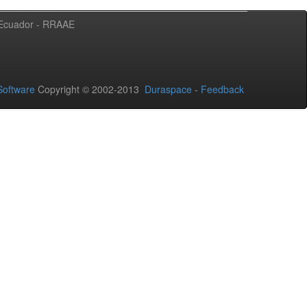
l Ecuador - RRAAE
oftware
Copyright © 2002-2013
Duraspace
-
Feedback