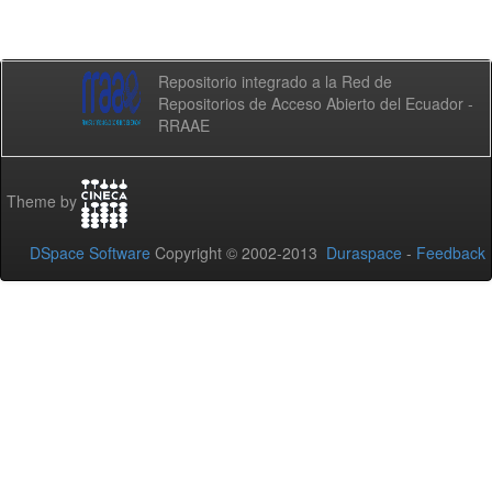
Repositorio integrado a la Red de
Repositorios de Acceso Abierto del Ecuador -
RRAAE
Theme by
DSpace Software
Copyright © 2002-2013
Duraspace
-
Feedback