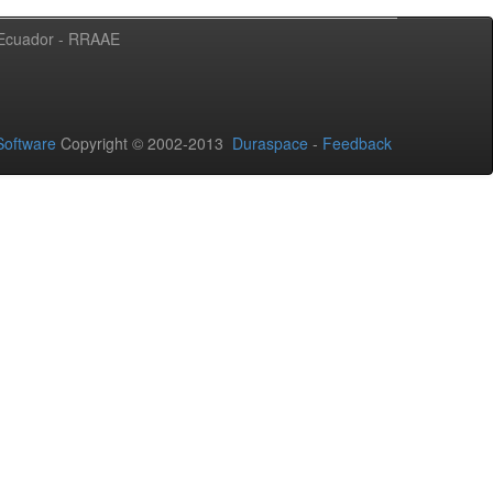
l Ecuador - RRAAE
oftware
Copyright © 2002-2013
Duraspace
-
Feedback