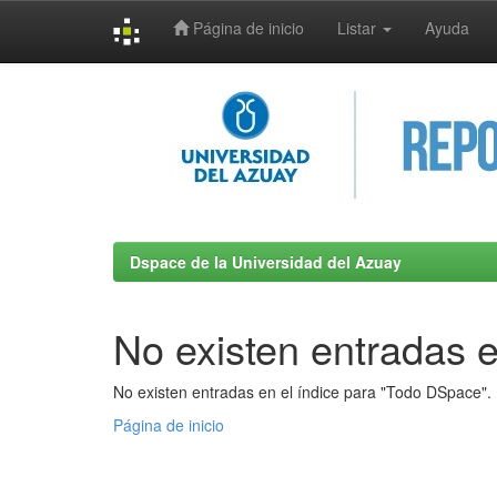
Página de inicio
Listar
Ayuda
Skip
navigation
Dspace de la Universidad del Azuay
No existen entradas e
No existen entradas en el índice para "Todo DSpace".
Página de inicio