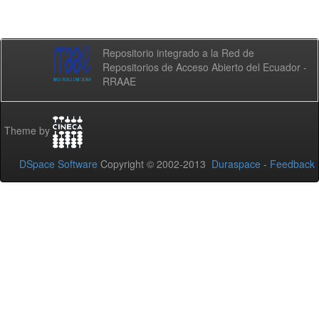
Repositorio integrado a la Red de
Repositorios de Acceso Abierto del Ecuador -
RRAAE
Theme by
DSpace Software
Copyright © 2002-2013
Duraspace
-
Feedback