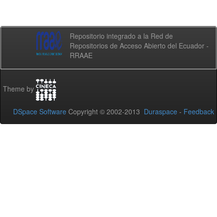
Repositorio integrado a la Red de
Repositorios de Acceso Abierto del Ecuador -
RRAAE
Theme by
DSpace Software
Copyright © 2002-2013
Duraspace
-
Feedback