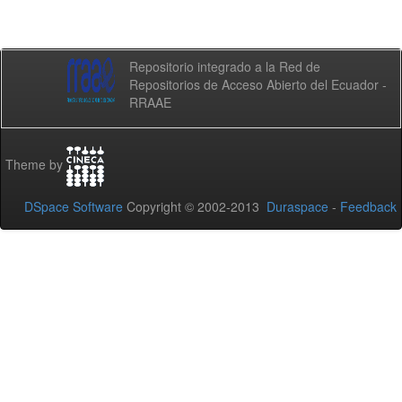
Repositorio integrado a la Red de
Repositorios de Acceso Abierto del Ecuador -
RRAAE
Theme by
DSpace Software
Copyright © 2002-2013
Duraspace
-
Feedback