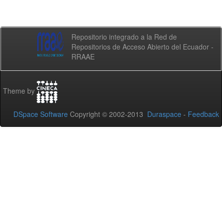
Repositorio integrado a la Red de
Repositorios de Acceso Abierto del Ecuador -
RRAAE
Theme by
DSpace Software
Copyright © 2002-2013
Duraspace
-
Feedback