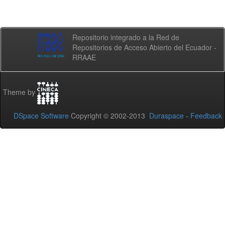
Repositorio integrado a la Red de
Repositorios de Acceso Abierto del Ecuador -
RRAAE
Theme by
DSpace Software
Copyright © 2002-2013
Duraspace
-
Feedback