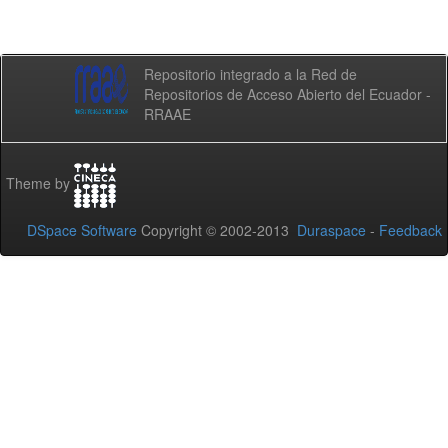
Repositorio integrado a la Red de
Repositorios de Acceso Abierto del Ecuador -
RRAAE
Theme by
DSpace Software
Copyright © 2002-2013
Duraspace
-
Feedback