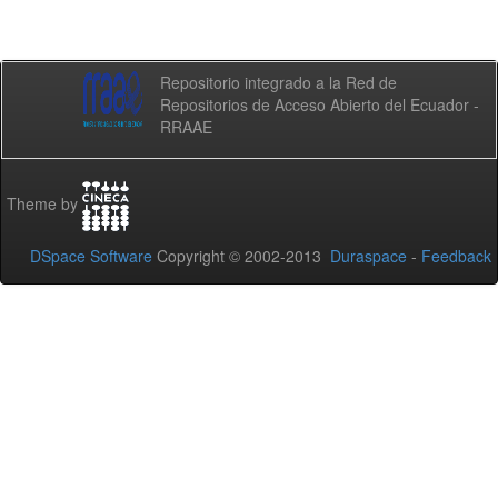
Repositorio integrado a la Red de
Repositorios de Acceso Abierto del Ecuador -
RRAAE
Theme by
DSpace Software
Copyright © 2002-2013
Duraspace
-
Feedback