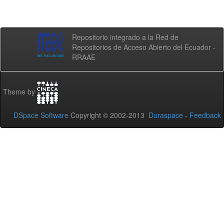
Repositorio integrado a la Red de
Repositorios de Acceso Abierto del Ecuador -
RRAAE
Theme by
DSpace Software
Copyright © 2002-2013
Duraspace
-
Feedback