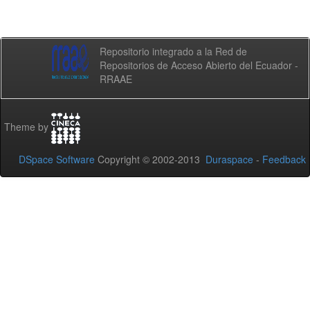
Repositorio integrado a la Red de
Repositorios de Acceso Abierto del Ecuador -
RRAAE
Theme by
DSpace Software
Copyright © 2002-2013
Duraspace
-
Feedback