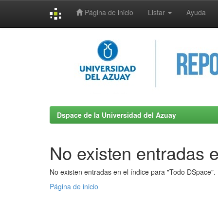
Página de inicio
Listar
Ayuda
Skip
navigation
Dspace de la Universidad del Azuay
No existen entradas e
No existen entradas en el índice para "Todo DSpace".
Página de inicio