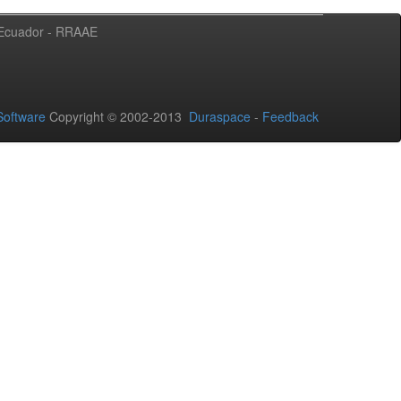
l Ecuador - RRAAE
oftware
Copyright © 2002-2013
Duraspace
-
Feedback