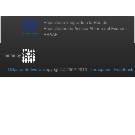
Repositorio integrado a la Red de
Repositorios de Acceso Abierto del Ecuador -
RRAAE
Theme by
DSpace Software
Copyright © 2002-2013
Duraspace
-
Feedback