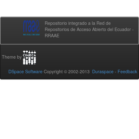
Repositorio integrado a la Red de
Repositorios de Acceso Abierto del Ecuador -
RRAAE
Theme by
DSpace Software
Copyright © 2002-2013
Duraspace
-
Feedback