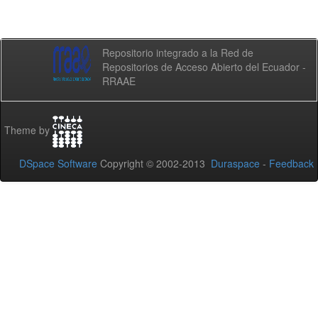
Repositorio integrado a la Red de
Repositorios de Acceso Abierto del Ecuador -
RRAAE
Theme by
DSpace Software
Copyright © 2002-2013
Duraspace
-
Feedback