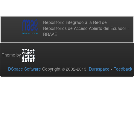
Repositorio integrado a la Red de
Repositorios de Acceso Abierto del Ecuador -
RRAAE
Theme by
DSpace Software
Copyright © 2002-2013
Duraspace
-
Feedback