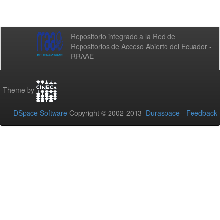
Repositorio integrado a la Red de
Repositorios de Acceso Abierto del Ecuador -
RRAAE
Theme by
DSpace Software
Copyright © 2002-2013
Duraspace
-
Feedback