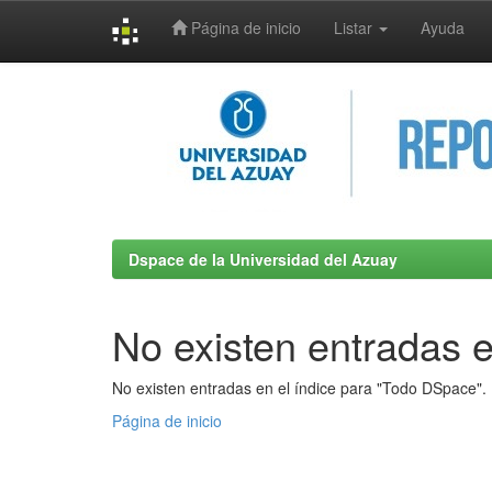
Página de inicio
Listar
Ayuda
Skip
navigation
Dspace de la Universidad del Azuay
No existen entradas e
No existen entradas en el índice para "Todo DSpace".
Página de inicio