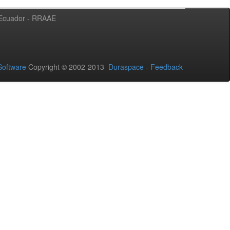
l Ecuador - RRAAE
oftware
Copyright © 2002-2013
Duraspace
-
Feedback