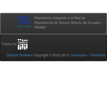
Repositorio integrado a la Red de
Repositorios de Acceso Abierto del Ecuador -
RRAAE
Theme by
DSpace Software
Copyright © 2002-2013
Duraspace
-
Feedback