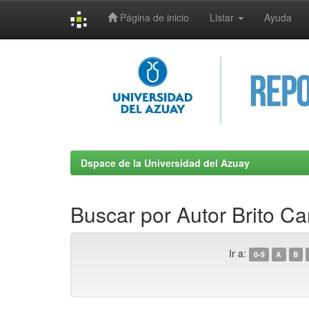
Página de inicio
Listar
Ayuda
Skip
navigation
Dspace de la Universidad del Azuay
Buscar por Autor Brito C
Ir a:
0-9
A
B