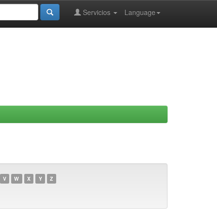
Servicios
Language
V
W
X
Y
Z