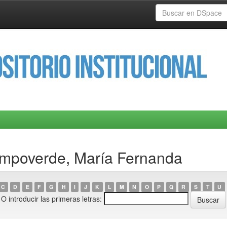
ampoverde, María Fernanda
C
D
E
F
G
H
I
J
K
L
M
N
O
P
Q
R
S
T
U
O introducir las primeras letras: